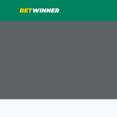
Aller
au
contenu