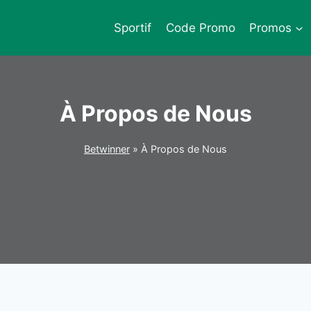
Sportif
Code Promo
Promos
À Propos de Nous
Betwinner
»
À Propos de Nous