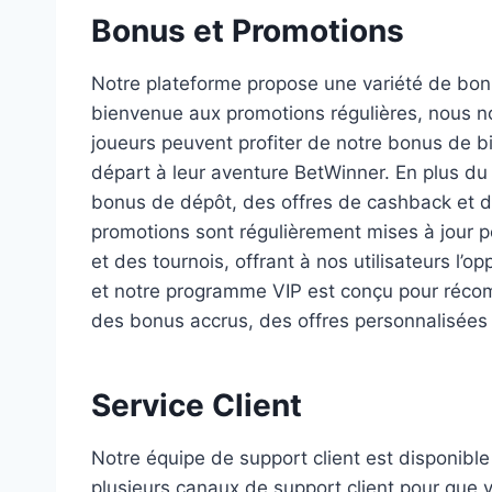
Bonus et Promotions
Notre plateforme propose une variété de bon
bienvenue aux promotions régulières, nous no
joueurs peuvent profiter de notre bonus de bi
départ à leur aventure BetWinner. En plus d
bonus de dépôt, des offres de cashback et des
promotions sont régulièrement mises à jour 
et des tournois, offrant à nos utilisateurs l’
et notre programme VIP est conçu pour récom
des bonus accrus, des offres personnalisées
Service Client
Notre équipe de support client est disponibl
plusieurs canaux de support client pour que v