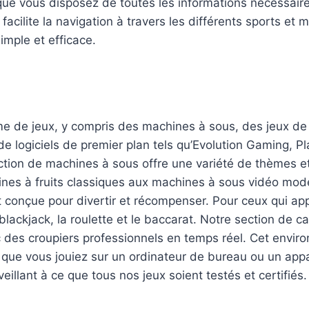
 que vous disposez de toutes les informations nécessair
 facilite la navigation à travers les différents sports et
imple et efficace.
 de jeux, y compris des machines à sous, des jeux de t
 logiciels de premier plan tels qu’Evolution Gaming, Pl
ction de machines à sous offre une variété de thèmes et 
ines à fruits classiques aux machines à sous vidéo mo
t conçue pour divertir et récompenser. Pour ceux qui app
lackjack, la roulette et le baccarat. Notre section de c
 des croupiers professionnels en temps réel. Cet enviro
 que vous jouiez sur un ordinateur de bureau ou un app
 veillant à ce que tous nos jeux soient testés et certifiés.